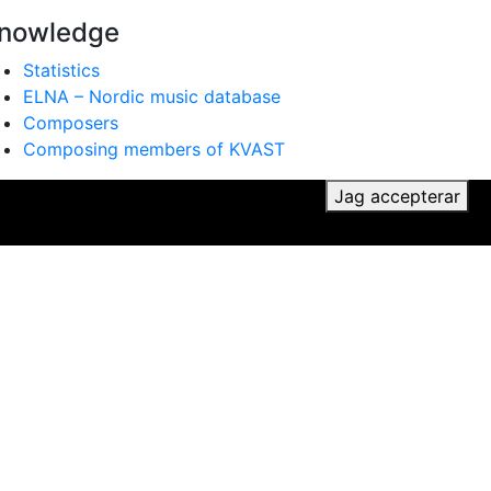
nowledge
Statistics
ELNA – Nordic music database
Composers
Composing members of KVAST
ker du till vår användning av cookies.
Jag accepterar