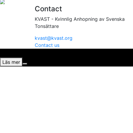
Contact
KVAST - Kvinnlig Anhopning av Svenska
Tonsättare
kvast@kvast.org
Contact us
Vi använder cookies för att ge dig bästa möjliga upplevel
Läs mer