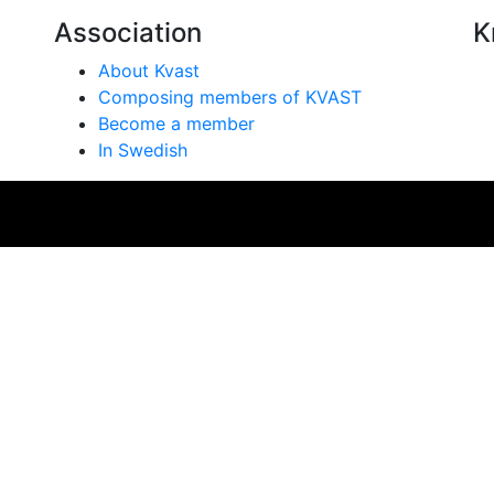
Association
K
About Kvast
Composing members of KVAST
Become a member
In Swedish
se på vår webbplats. Genom att använda webbplatsen samtyc