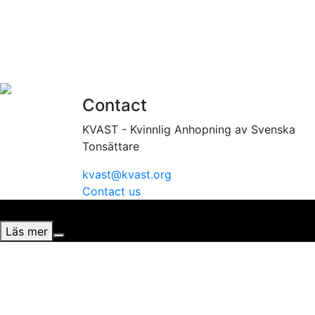
Contact
KVAST - Kvinnlig Anhopning av Svenska
Tonsättare
kvast@kvast.org
Contact us
Vi använder cookies för att ge dig bästa möjliga upplevel
Läs mer