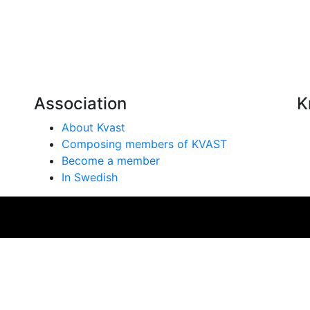
Association
K
About Kvast
Composing members of KVAST
Become a member
In Swedish
se på vår webbplats. Genom att använda webbplatsen samtyc