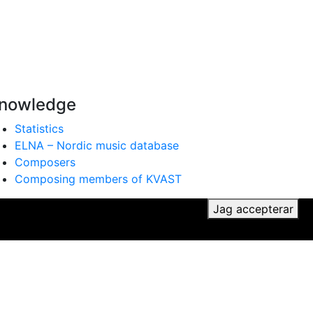
nowledge
Statistics
ELNA – Nordic music database
Composers
Composing members of KVAST
ker du till vår användning av cookies.
Jag accepterar