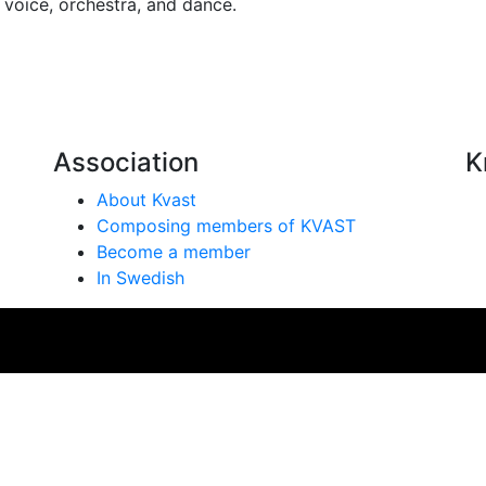
voice, orchestra, and dance.
Association
K
About Kvast
Composing members of KVAST
Become a member
In Swedish
se på vår webbplats. Genom att använda webbplatsen samtyc