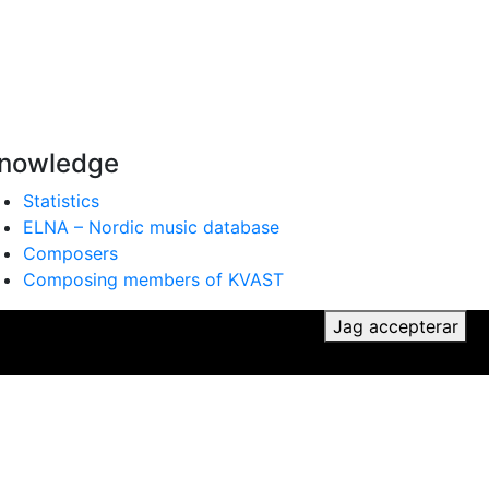
nowledge
Statistics
ELNA – Nordic music database
Composers
Composing members of KVAST
ker du till vår användning av cookies.
Jag accepterar