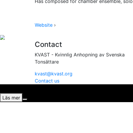
Has composed for chamber ensemble, solo 
Website
›
Contact
KVAST - Kvinnlig Anhopning av Svenska
Tonsättare
kvast@kvast.org
Contact us
Vi använder cookies för att ge dig bästa möjliga upplevel
Läs mer