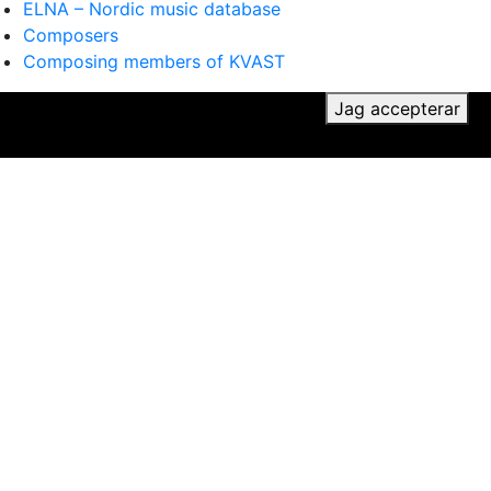
ELNA – Nordic music database
Composers
Composing members of KVAST
ker du till vår användning av cookies.
Jag accepterar