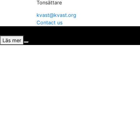
Tonsättare
kvast@kvast.org
Contact us
Vi använder cookies för att ge dig bästa möjliga upplevel
Läs mer