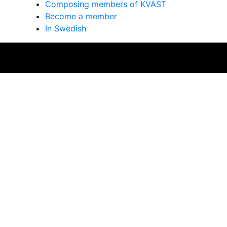
Composing members of KVAST
Become a member
In Swedish
se på vår webbplats. Genom att använda webbplatsen samtyc