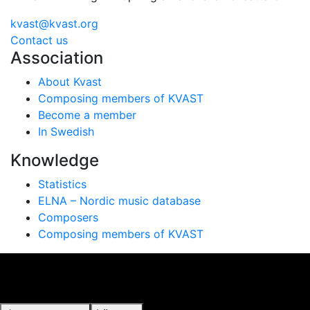
kvast@kvast.org
Contact us
Association
About Kvast
Composing members of KVAST
Become a member
In Swedish
Knowledge
Statistics
ELNA – Nordic music database
Composers
Composing members of KVAST
Vi använder cookies för att ge dig bästa möjliga
upplevelse på vår webbplats. Genom att använda
webbplatsen samtycker du till vår användning av cookies.