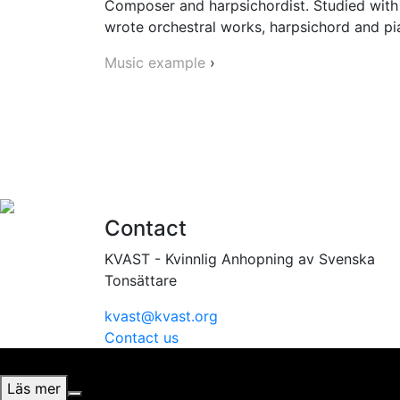
Composer and harpsichordist. Studied with
wrote orchestral works, harpsichord and pi
Music example
›
Contact
KVAST - Kvinnlig Anhopning av Svenska
Tonsättare
kvast@kvast.org
Contact us
Vi använder cookies för att ge dig bästa möjliga upplevel
Läs mer