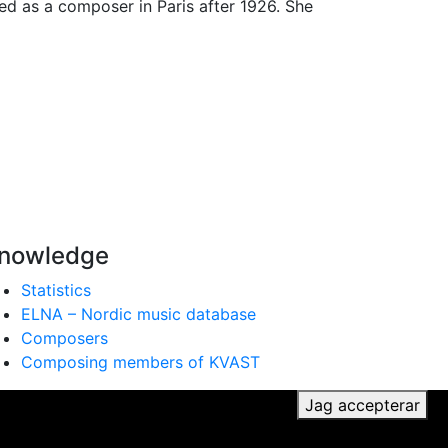
d as a composer in Paris after 1926. She
nowledge
Statistics
ELNA – Nordic music database
Composers
Composing members of KVAST
ker du till vår användning av cookies.
Jag accepterar