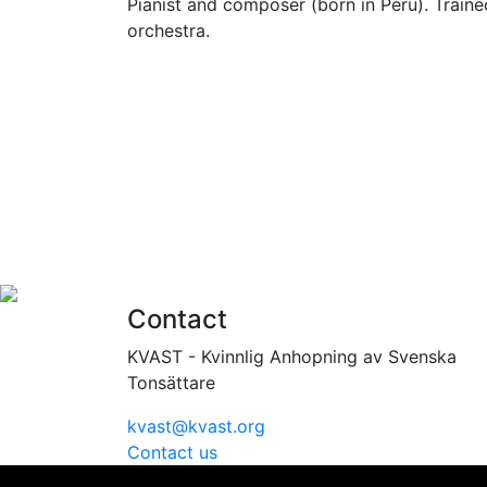
Pianist and composer (born in Peru). Traine
orchestra.
Contact
KVAST - Kvinnlig Anhopning av Svenska
Tonsättare
kvast@kvast.org
Contact us
Vi använder cookies för att ge dig bästa möjliga upplevel