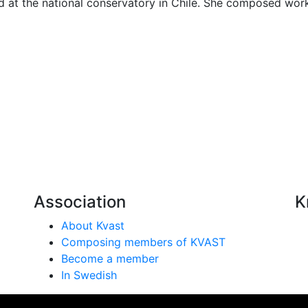
d at the national conservatory in Chile. She composed work
Association
K
About Kvast
Composing members of KVAST
Become a member
In Swedish
se på vår webbplats. Genom att använda webbplatsen samtyc