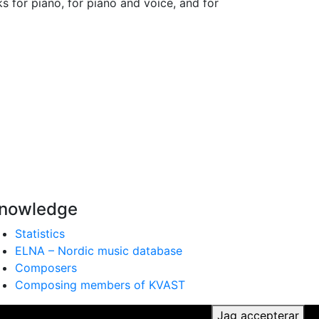
s for piano, for piano and voice, and for
nowledge
Statistics
ELNA – Nordic music database
Composers
Composing members of KVAST
ker du till vår användning av cookies.
Jag accepterar